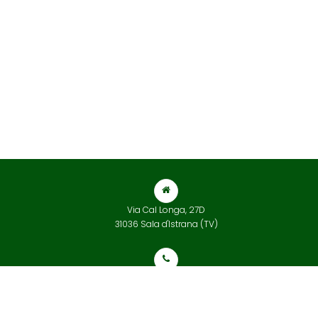
Via Cal Longa, 27D
31036 Sala d'Istrana (TV)
+39 0422 832 565