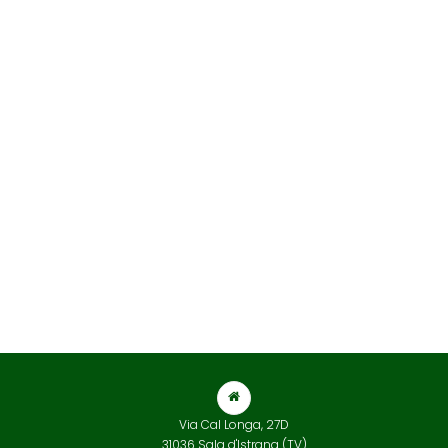
Via Cal Longa, 27D
31036 Sala d'Istrana (TV)