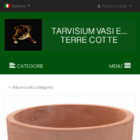
Italiano
Profilo Ospite
CATEGORIE
MENU'
<< Ritorna alla categoria