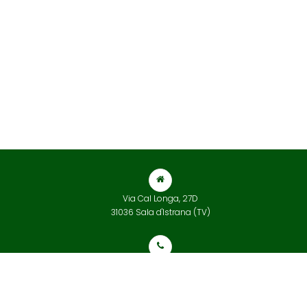
Via Cal Longa, 27D
31036 Sala d'Istrana (TV)
+39 0422 832 565