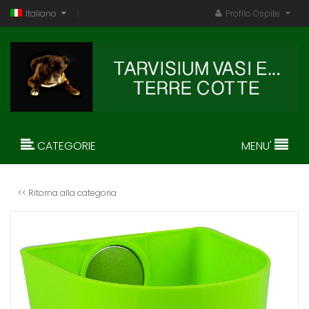
Italiano
Profilo Ospite
CATEGORIE
MENU'
<< Ritorna alla categoria