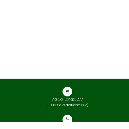
Via Cal Longa, 27D
31036 Sala d'Istrana (TV)
+39 0422 832 565