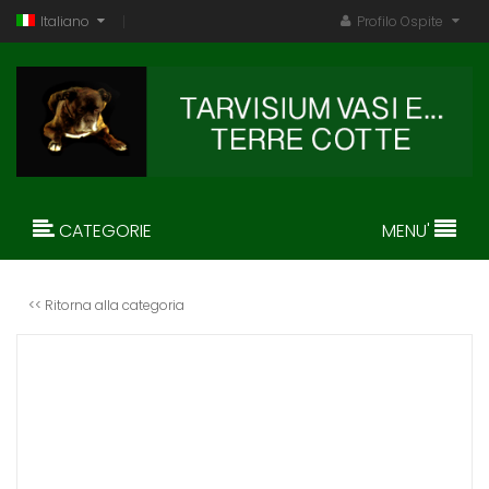
Italiano
Profilo Ospite
CATEGORIE
MENU'
<< Ritorna alla categoria